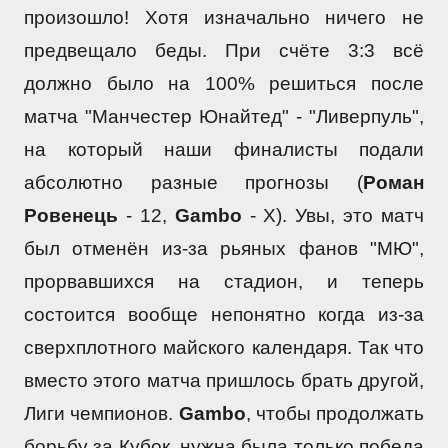
произошло! Хотя изначально ничего не 
предвещало беды. При счёте 3:3 всё 
должно было на 100% решиться после 
матча "Манчестер Юнайтед" - "Ливерпуль", 
на который наши финалисты подали 
абсолютно разные прогнозы (
Роман 
Ровенець
 - 12, 
Gambo 
- X). Увы, это матч 
был отменён из-за рьяных фанов "МЮ", 
прорвавшихся на стадион, и теперь 
состоится вообще непонятно когда из-за 
сверхплотного майского календаря. Так что 
вместо этого матча пришлось брать другой, 
Лиги чемпионов. 
Gambo
, чтобы продолжать 
борьбу за Кубок, нужна была только победа 