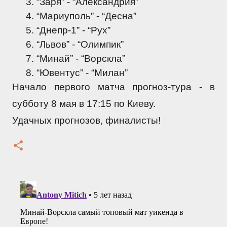
“Заря” - “Александрия”
“Мариуполь” - “Десна”
“Днепр-1” - “Рух”
“Львов” - “Олимпик”
“Минай” - “Ворскла”
“Ювентус” - “Милан”
Начало первого матча прогноз-тура - в 
субботу 8 мая в 17:15 по Киеву.
Удачных прогнозов, финалисты!