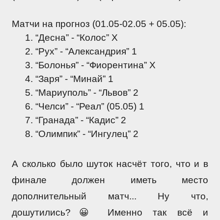
Матчи на прогноз (01.05-02.05 + 05.05):
“Десна” - “Колос” X
“Рух” - “Александрия” 1
“Болонья” - “Фиорентина” X
“Заря” - “Минай” 1
“Мариуполь” - “Львов” 2
“Челси” - “Реал” (05.05) 1
“Гранада” - “Кадис” 2
“Олимпик” - “Ингулец” 2
А сколько было шуток насчёт того, что и в 
финале должен иметь место 
дополнительный матч... Ну что, 
дошутились?😀 Именно так всё и 