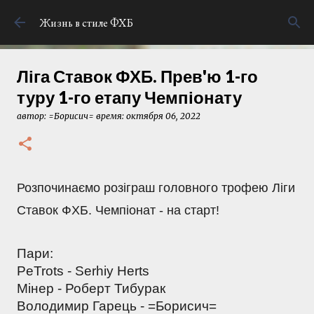
К основному контенту
Жизнь в стиле ФХБ
Ліга Ставок ФХБ. Прев'ю 1-го
туру 1-го етапу Чемпіонату
автор:
=Борисич=
время:
октября 06, 2022
Розпочинаємо розіграш головного трофею Ліги
Ставок ФХБ. Чемпіонат - на старт!
Пари:
PeTrots - Serhiy Herts 
Мінер - Роберт Тибурак
Володимир Гарець - =Борисич= 