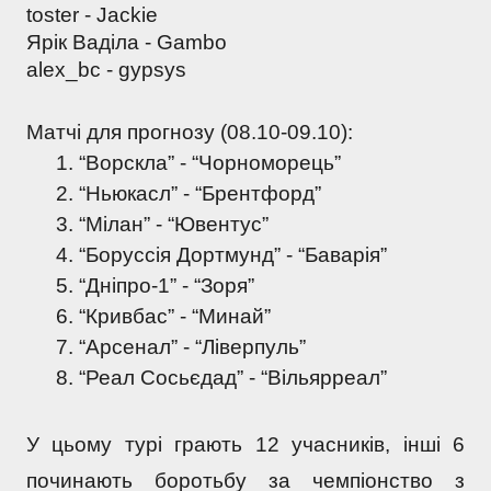
toster - Jackie 
Ярік Ваділа - Gambo 
alex_bc - gypsys 
Матчі для прогнозу (08.10-09.10):
“Ворскла” - “Чорноморець”
“Ньюкасл” - “Брентфорд”
“Мілан” - “Ювентус”
“Боруссія Дортмунд” - “Баварія”
“Дніпро-1” - “Зоря”
“Кривбас” - “Минай”
“Арсенал” - “Ліверпуль”
“Реал Сосьєдад” - “Вільярреал”
У цьому турі грають 12 учасників, інші 6 
починають боротьбу за чемпіонство з 