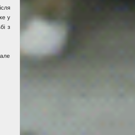
сля 
е у 
на виїзді зміг взяти три очки у боротьбі з 
але 