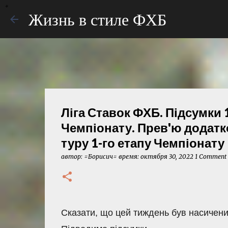
Жизнь в стиле ФХБ
Ліга Ставок ФХБ. Підсумки 1
Чемпіонату. Прев'ю додатко
туру 1-го етапу Чемпіонату
автор:
=Борисич=
время:
октября 30, 2022
1 Comment
Сказати, що цей тиждень був насиченим 