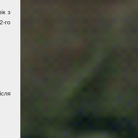
к з 
-го 
сля 