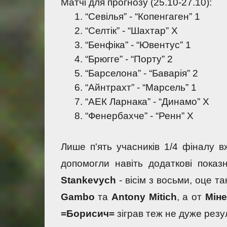
Матчі для прогнозу (25.10-27.10):
“Севілья” - “Копенгаген” 1
“Селтік” - “Шахтар” Х
“Бенфіка” - “Ювентус” 1
“Брюгге” - “Порту” 2
“Барселона” - “Баварія” 2
“Айнтрахт” - “Марсель” 1
“АЕК Ларнака” - “Динамо” Х
“Фенербахче” - “Ренн” Х
Лише п'ять учасників 1/4 фіналу вж
допомогли навіть додаткові показ
Stankevych
Gambo 
та 
Antony Mitich
, а от 
Міне
=Борисич=
 зіграв теж не дуже резу