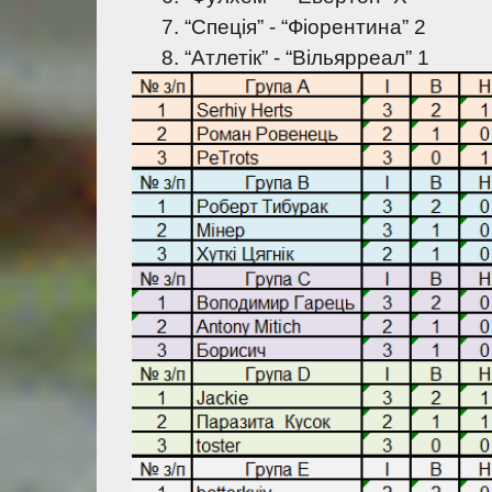
“Спеція” - “Фіорентина” 2
“Атлетік” - “Вільярреал” 1