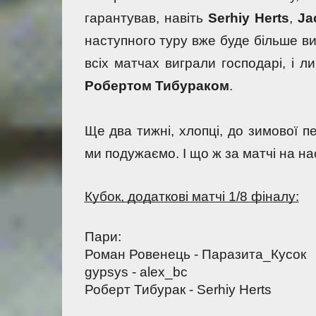
гарантував, навіть 
Serhiy Herts
, 
Ja
наступного туру вже буде більше ви
всіх матчах виграли господарі, і л
Робертом Тибураком
.
Ще два тижні, хлопці, до зимової п
ми подужаємо. І що ж за матчі на на
Кубок, додаткові матчі 1/8 фіналу:
Пари:
Роман Ровенець - Паразита_Кусок 
gypsys - alex_bc 
Роберт Тибурак - Serhiy Herts 