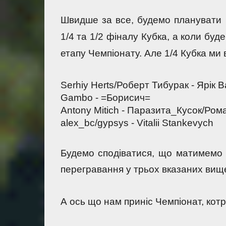
Швидше за все, будемо планувати 1/
1/4 та 1/2 фіналу Кубка, а коли буде
етапу Чемпіонату. Але 1/4 Кубка ми 
Serhiy Herts/Роберт Тибурак - Ярік В
Gambo - =Борисич= 
Antony Mitich - Паразита_Кусок/Ром
alex_bc/gypsys - Vitalii Stankevych 
Будемо сподіватися, що матимемо о
перегравання у трьох вказаних вищ
А ось що нам приніс Чемпіонат, котр