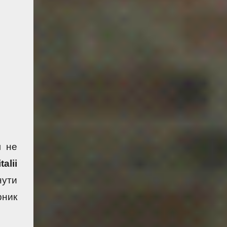
 не 
talii 
 - вісім з восьми, оце так-так! Браво! По сім вгаданих також змогли витягнути 
зупинився на позначці "2". Причому його суперник 