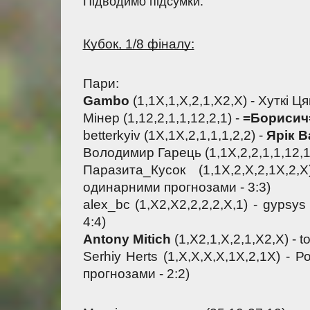
Підводимо підсумки.
Кубок, 1/8 фіналу:
Пари:
Gambo 
(1,1X,1,Х,2,1,Х2,Х) - Хуткі Ця
Мінер (1,12,2,1,1,12,2,1) - 
=Борисич
betterkyiv (1X,1X,2,1,1,1,2,2) - 
Ярік В
Володимир Гарець (1,1X,2,2,1,1,12,1)
Паразита_Кусок (1,1X,2,X,2,1X,2,
одинарними прогнозами - 3:3)
alex_bc (1,X2,X2,2,2,2,X,1) - gypsys
4:4)
Antony Mitich
 (1,Х2,1,Х,2,1,Х2,Х) - t
Serhiy Herts (1,X,X,X,X,1X,2,1X) - Р
прогнозами - 2:2)