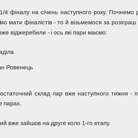
4 фіналу на січень наступного року. Почнемо рі
мо мати фіналістів - то й візьмемося за розіграш 2
вже віджеребили - і ось які пари маємо:
аділа 
ан Ровенець 
статочний склад пар вже наступного тижня - пі
е парах.
ий вже зайшов на друге коло 1-го етапу.