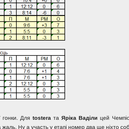
 гонки. Для 
tosterа 
та 
Яріка Ваділи
 цей Чемпіо
 жаль. Ну а участь у етапі номер два ще ніхто собі