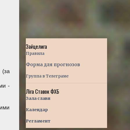
Зайцелига
Правила
Форма для прогнозов
(за 
Группа в Телеграме
и - 
Ліга Ставок ФХБ
Зала слави
ими 
Календар
Регламент