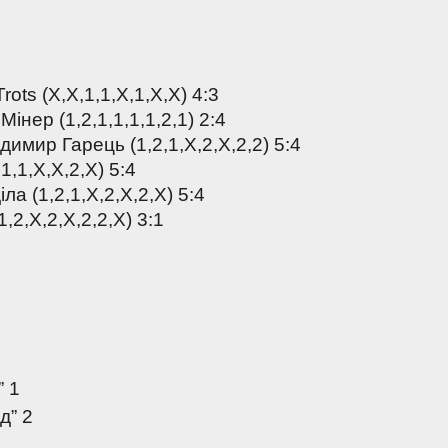
rots (Х,Х,1,1,Х,1,Х,Х) 4:3
Мінер (1,2,1,1,1,1,2,1) 2:4
димир Гарець (1,2,1,Х,2,Х,2,2) 5:4
,1,1,Х,Х,2,Х) 5:4
ла (1,2,1,X,2,X,2,X) 5:4
1,2,X,2,X,2,2,X) 3:1
” 1
д” 2