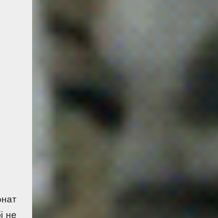
нат 
 не 