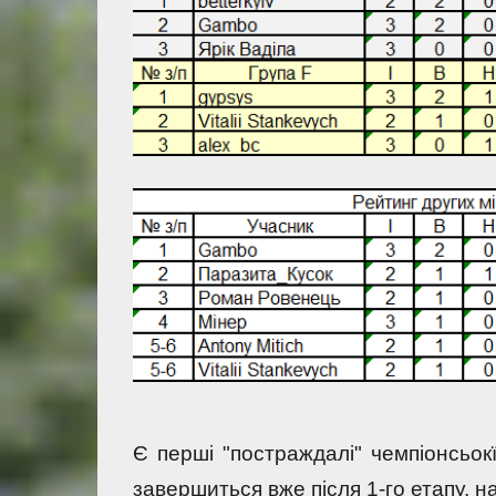
Є перші "постраждалі" чемпіонсьокї
завершиться вже після 1-го етапу, на