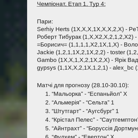
Чемпіонат, Етап 1, Тур 4:
Пари:
Serhiy Herts (1X,X,X,1X,X,X,2,X) - PeT
Роберт Тибурак (1,Х,Х2,Х,2,1,2,Х2) - 
=Борисич= (1,1,1,1,Х2,1Х,1,Х) - Воло
Jackie (1,2,1,1Х,2,1Х,2,2) - toster (1,2
Gambo (1X,X,1,X,2,1X,2,X) - Ярік Ваді
gypsys (1,1Х,Х,2,1Х,1,2,1) - alex_bc (
Матчі для прогнозу (28.10-30.10):
“Мальорка” - “Еспаньйол” Х
“Альмерія” - “Сельта” 1
“Штутгарт” - “Аугсбург” 1
“Крістал Пелес” - “Саутгемптон
“Айнтрахт” - “Боруссія Дортмун
“Фулхем” - “Евертон” Х