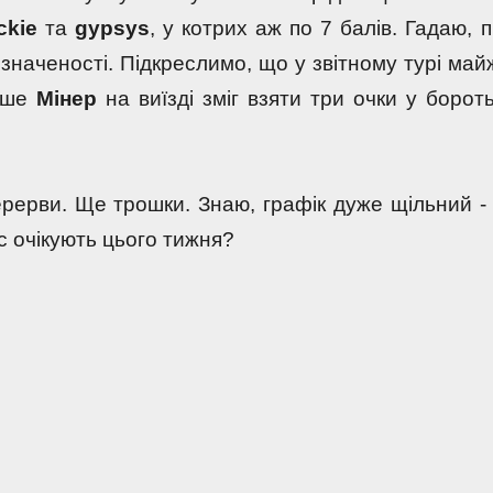
ckie 
та 
gypsys
, у котрих аж по 7 балів. Гадаю, пі
значеності. Підкреслимо, що у звітному турі майж
ише 
Мінер 
ерерви. Ще трошки. Знаю, графік дуже щільний - 
с очікують цього тижня?