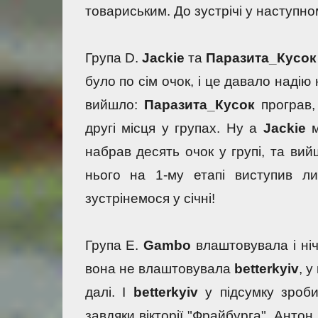
товариським. До зустрічі у наступно
Група D. 
Jackie 
та 
Паразита_Кусок
було по сім очок, і це давало надію 
вийшло: 
Паразита_Кусок
 програв
другі місця у групах. Ну а 
Jackie 
набрав десять очок у групі, та вий
нього на 1-му етапі виступив л
зустрінемося у січні!
Група E. 
Gambo 
влаштовувала і ніч
вона не влаштовувала 
betterkyiv
, у
далі. І 
betterkyiv 
у підсумку зроб
завдяки вікторії "Фрайбурга". Антон