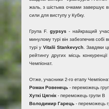
жаль, з шістьма очками завершує ви
сили для виступу у Кубку.
Група F. 
gypsys 
- найкращий учасн
минулому турі він забезпечив собі в
турі у 
Vitalii Stankevych
. Завдяки 
рейтингу других місць конкуренції
Чемпіонат.
Отже, учасники 2-го етапу Чемпіона
Роман Ровенець
 - переможець гру
Хуткі Цягнік
 - переможець групи В
Володимир Гарець
 - переможець 