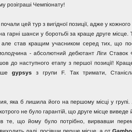
му розіграші Чемпіонату!
 почали цей тур з вигідної позиції, адже у кожного 
на гарні шанси у боротьбі за краще друге місце. Та
, але став кращим учасником серед тих, що пос
молодчина - абсолютний дебютант Ліги Ставок 
шов до наступного етапу з першої позиції! Краще
ише 
gypsys 
з групи F. Так тримати, Станісла
ия, яка б лишила його на першому місці у групі. 
 котрого не було гарантій, що друге місце виведе й
ив те, що йому було потрібно, вирвавши перем
 виходить далі, посівши перше місце, а от 
Gamb