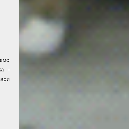
ємо 
а - 
ари 