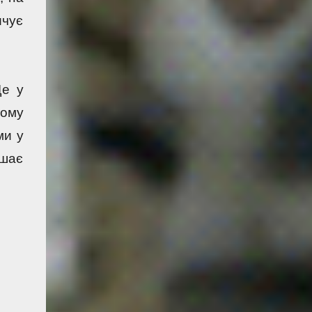
чує 
е у 
ому 
и у 
шає 