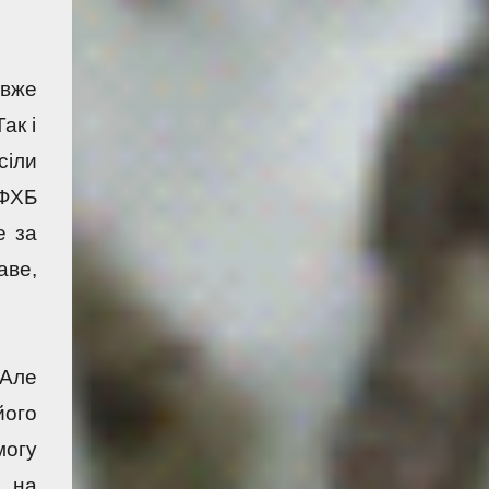
вже 
к і 
іли 
ФХБ 
 за 
ве, 
Але 
ого 
огу 
o
, на 