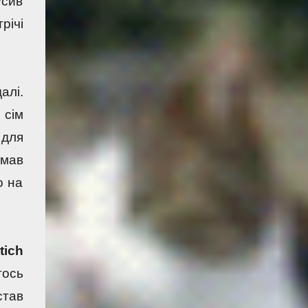
сив 
ічі 
лі. 
 сім 
для 
мав 
 на 
tich
ось 
тав 