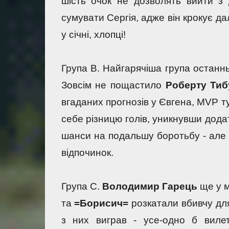
шість очок не дозволять вийти з 
сумувати Сергія, адже він крокує дал
у січні, хлопці!
Група В. Найгарячіша група останньо
Зовсім не пощастило 
Роберту Тиб
вгаданих прогнозів у Євгена, MVP т
себе різницю голів, уникнувши дода
шанси на подальшу боротьбу - але 
відпочинок.
Група С. 
Володимир Гарець
 ще у 
та 
=Борисич=
 розкатали вбивчу для
з них виграв - усе-одно б вилет