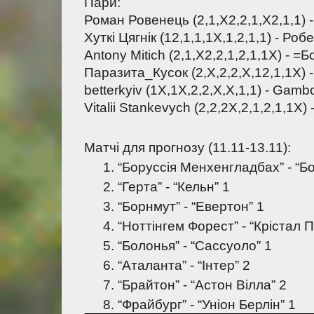
Пари:
Роман Ровенець (2,1,X2,2,1,X2,1,1) - 
Хуткі Цягнік (12,1,1,1X,1,2,1,1) - Роб
Antony Mitich (2,1,Х2,2,1,2,1,1Х) - =Б
Паразита_Кусок (2,X,2,2,X,12,1,1X) - 
betterkyiv (1X,1X,2,2,X,X,1,1) - Gambo
Vitalii Stankevych (2,2,2Х,2,1,2,1,1Х) 
Матчі для прогнозу (11.11-13.11):
“Боруссія Менхенгладбах” - “Б
“Герта” - “Кельн” 1
“Борнмут” - “Евертон” 1
“Ноттінгем Форест” - “Крістал 
“Болонья” - “Сассуоло” 1
“Аталанта” - “Інтер” 2
“Брайтон” - “Астон Вілла” 2
“Фрайбург” - “Уніон Берлін” 1