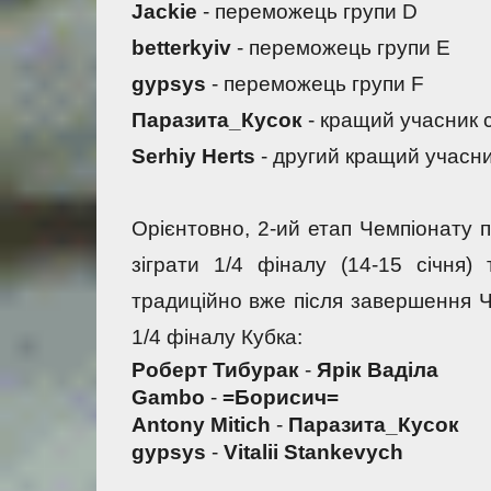
Jackie
- переможець групи D
betterkyiv
- переможець групи E
gypsys
- переможець групи F
Паразита_Кусок
 - к
ращий учасник с
Serhiy Herts
 - д
ругий кращий учасни
Орієнтовно, 2-ий етап Чемпіонату п
зіграти 1/4 фіналу (14-15 січня) 
традиційно вже після завершення Ч
1/4 фіналу Кубка:
Роберт Тибурак
 - 
Ярік Ваділа
Gambo 
- 
=Борисич=
Antony Mitich
 - 
Паразита_Кусок
gypsys 
- 
Vitalii Stankevych