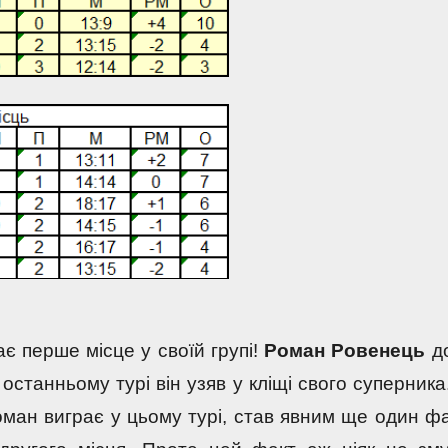
є перше місце у своїй групі! 
Роман Ровенець
 д
у останньому турі він узяв у кліщі свого суперника.
оман виграє у цьому турі, став явним ще один фак