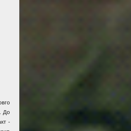
овго 
 До 
т - 