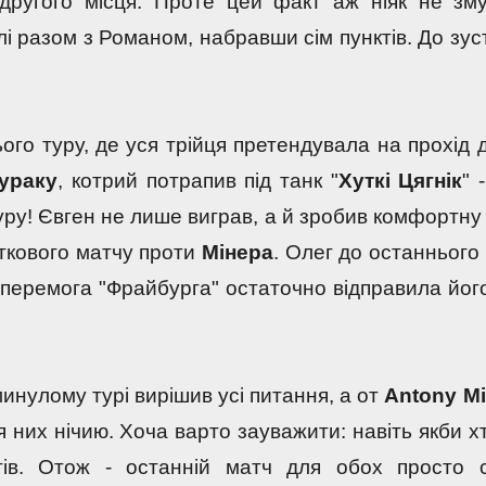
другого місця. Проте цей факт аж ніяк не зму
і разом з Романом, набравши сім пунктів. До зустр
го туру, де уся трійця претендувала на прохід да
ураку
, котрий потрапив під танк "
Хуткі Цягнік
" -
уру! Євген не лише виграв, а й зробив комфортну 
ткового матчу проти 
Мінера
. Олег до останнього 
перемога "Фрайбурга" остаточно відправила його
минулому турі вирішив усі питання, а от 
Antony Mi
 них нічию. Хоча варто зауважити: навіть якби хт
ів. Отож - останній матч для обох просто с