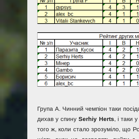
Група А. Чинний чемпіон таки посіда
дихав у спину 
Serhiy Herts
, і таки 
того ж, коли стало зрозуміло, що Р