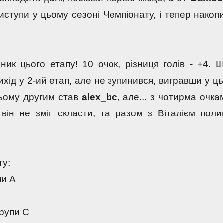
ступи у цьому сезоні Чемпіонату, і тепер накопи
ик цього етапу! 10 очок, різниця голів - +4. Щ
ихід у 2-ий етап, але не зупинився, вигравши у ць
цьому другим став 
alex_bc
, але... з чотирма очкам
 він не зміг скласти, та разом з Віталієм поли
ту:
пи А
групи С